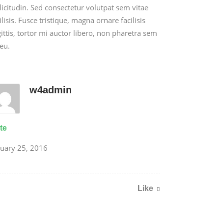
­lic­i­tudin. Sed con­secte­tur volut­pat sem vitae
il­i­sis. Fusce tris­tique, magna ornare facil­i­sis
it­tis, tor­tor mi auc­tor libero, non phare­tra sem
eu.
w4admin
te
nuary 25, 2016
Like