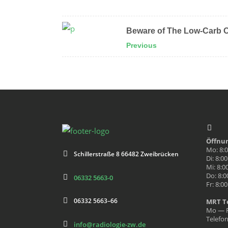
Beware of The Low-Carb 
Previous
Öff­nu
Mo: 8:
Schiller­straße 8 66482 Zweibrück­en
Di: 8:0
Mi: 8:0
Do: 8:0
06332 5663-0
Fr: 8:0
06332 5663–66
MRT Te
Mo — F
Tele­fo
info@radiologie-zw.de