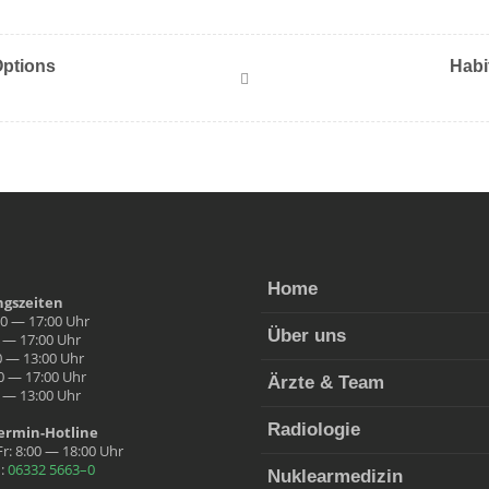
Options
Habi
Home
ngszeit­en
00 — 17:00 Uhr
Über uns
0 — 17:00 Uhr
0 — 13:00 Uhr
0 — 17:00 Uhr
Ärzte & Team
0 — 13:00 Uhr
Radi­olo­gie
r­min-Hot­line
r: 8:00 — 18:00 Uhr
n:
06332 5663–0
Nuk­learmedi­zin