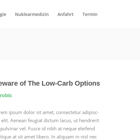
­gie
Nuk­learmedi­zin
Anfahrt
Ter­min
eware of The Low-Carb Options
robic
em ipsum dolor sit amet, con­secte­tur adip­isc­
 elit. Aenean feu­giat dic­tum lacus, ut hen­drerit
pul­v­inar vel. Fusce id nibh at neque eleifend
s­tique at sit amet libero. In ali­quam in nisl nec