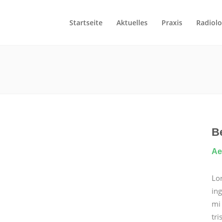
Start­seite
Aktuelles
Prax­is
Radi­olo
B
Ae
Lor
ing
mi 
tri