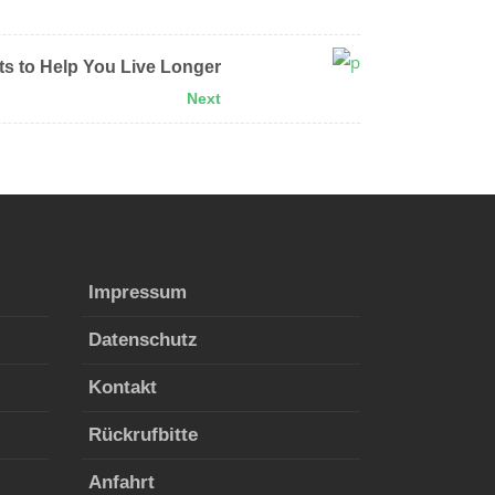
ts to Help You Live Longer
Next
Impres­sum
Daten­schutz
Kon­takt
Rück­ruf­bitte
Anfahrt