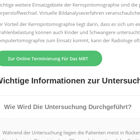
chtige weit­ere Ein­satzge­bi­ete der Kern­spin­to­mo­gra­phie sind 
r­per­stof­fwech­sel. Virtuelle Bil­d­analy­sev­er­fahren ver­an­scha
r Vorteil der Kern­spin­to­mo­gra­phie liegt darin, dass es sich um e
rahlen­be­las­tung kön­nen auch Kinder und Schwan­gere unter­sucht we
m­put­er­to­mo­gra­phie zum Ein­satz kommt, kann der Radi­ologe oft 
Zur Online Ter­minierung Für Das MRT
ichtige Infor­ma­tio­nen zur Unter­su
Wie Wird Die Unter­suchung Durchge­führt?
Während der Unter­suchung liegen die Patien­ten meist in Rück­en­