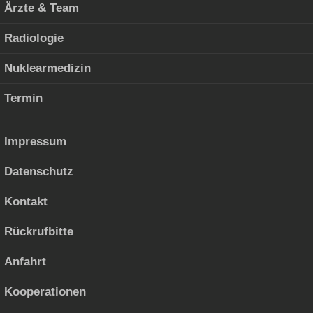
Ärzte & Team
Radi­olo­gie
Nuk­learmedi­zin
Ter­min
Impres­sum
Daten­schutz
Kon­takt
Rück­ruf­bitte
Anfahrt
Koop­er­a­tio­nen