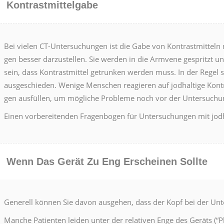
Kon­trast­mit­tel­gabe
Bei vie­len CT-Unter­suchun­gen ist die Gabe von Kon­trast­mit­teln
gen bess­er darzustellen. Sie wer­den in die Armvene gespritzt u
sein, dass Kon­trast­mit­tel getrunk­en wer­den muss. In der Regel 
aus­geschieden. Wenige Men­schen reagieren auf jod­haltige Kon­tra
gen aus­füllen, um mögliche Prob­leme noch vor der Unter­suchu
Einen vor­bere­i­t­en­den Fra­gen­bo­gen für Unter­suchun­gen mit jod­
Wenn Das Gerät Zu Eng Erscheinen Sollte
Generell kön­nen Sie davon aus­ge­hen, dass der Kopf bei der Unte
Manche Patien­ten lei­den unter der rel­a­tiv­en Enge des Geräts (