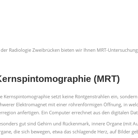
 der Radi­olo­gie Zweibrück­en bieten wir Ihnen MRT-Unter­suchun­ge
ern­spin­to­mo­gra­phie (MRT)
e Kern­spin­to­mo­gra­phie set­zt keine Rönt­gen­strahlen ein, son­de
hw­er­er Elek­tro­mag­net mit ein­er röhren­för­mi­gen Öff­nung, in wel
r­re­gion anfer­ti­gen. Ein Com­put­er errech­net aus den dig­i­tal­en D
son­ders gut sind Gehirn und Rück­en­mark, innere Organe (mit Au
gane, die sich bewe­gen, etwa das schla­gende Herz, auf Bilder geb