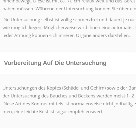
hinein­be­wegt. Diese ist mit ca. 70 cm rel­a­tiv weit und das Ger
haben müssen. Während der Unter­suchung kön­nen Sie über eine We
Die Unter­suchung selb­st ist völ­lig schmerzfrei und dauert je 
wie möglich liegen. Möglicher­weise wird Ihnen eine automa­tis­
jed­er Atmung kön­nen sich inneren Organe anders darstellen.
Vor­bere­itung Auf Die Unter­suchung
Unter­suchun­gen des Kopfes (Schädel und Gehirn) sowie der Band­s
der Unter­suchung des Bauch­es und Beck­ens wer­den meist 1–2 L
Diese Art des Kon­trast­mit­tels ist nor­maler­weise nicht jod­halt
men, eine leichte Kost ist sog­ar empfehlenswert.