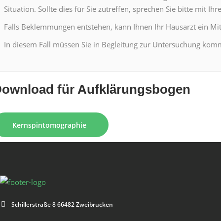
Sit­u­a­tion. Sollte dies für Sie zutr­e­f­fen, sprechen Sie bitte mit
Falls Bek­lem­mungen entste­hen, kann Ihnen Ihr Hausarzt ein Mit­
In diesem Fall müssen Sie in Begleitung zur Unter­suchung kom­m
own­load für Aufk­lärungs­bo­gen
Kern­spin­to­mo­gra­phie
Schiller­straße 8 66482 Zweibrück­en