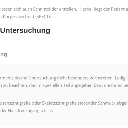
assen sich auch Schnit­tbilder erstellen. Hier­bei liegt der Patien
Kör­per­ab­schnitt (SPECT).
r Unter­suchung
ung
medi­zinis­che Unter­suchung nicht beson­ders vor­bere­it­en. Ledigl
n zu beacht­en, die im speziellen Teil angegeben bzw. die Ihnen b
üsen­sz­inti­grafie oder Skelettsz­inti­grafie stören­der Schmuck abge
 der Hals frei zugänglich ist.