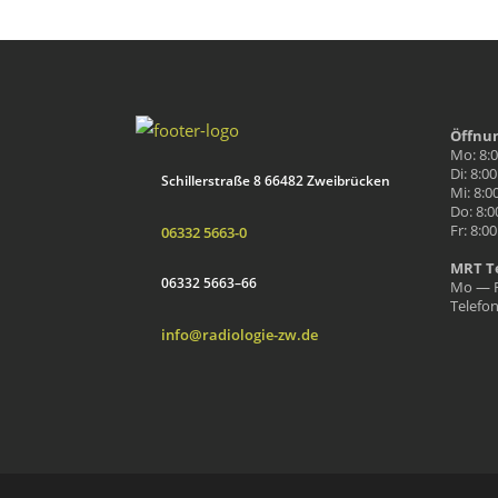
Öff­nu
Mo: 8:
Di: 8:0
Schiller­straße 8 66482 Zweibrück­en
Mi: 8:0
Do: 8:0
Fr: 8:0
06332 5663-0
MRT Te
06332 5663–66
Mo — F
Tele­fo
info@radiologie-zw.de