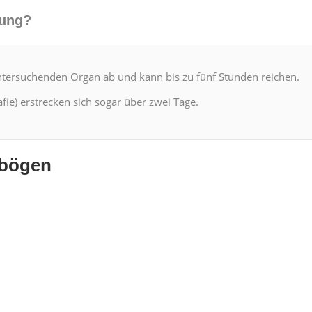
hung?
er­suchen­den Organ ab und kann bis zu fünf Stun­den reichen.
fie) erstreck­en sich sog­ar über zwei Tage.
­bö­gen