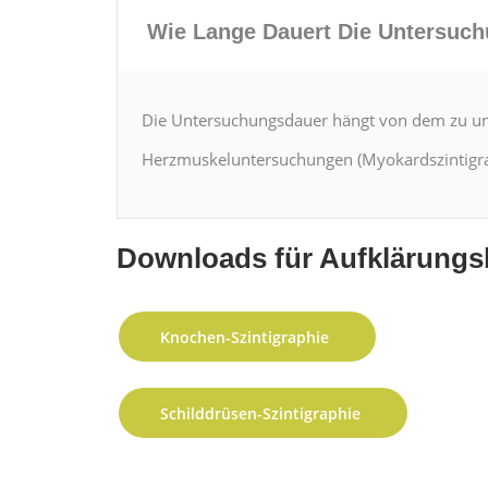
Wie Lange Dauert Die Unter­suc
Die Unter­suchungs­dauer hängt von dem zu unt
Herz­muskelun­ter­suchun­gen (Myokard­sz­inti­gra
Down­loads für Aufk­lärungs
Knochen-Szinti­gra­phie
Schild­drüsen-Szinti­gra­phie