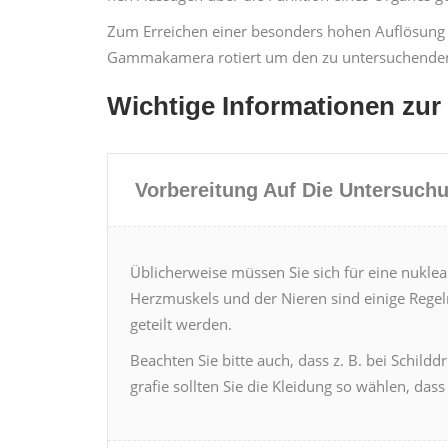
Zum Erre­ichen ein­er beson­ders hohen Auflö­sung l
Gam­makam­era rotiert um den zu unter­suchen­den 
Wichtige Infor­ma­tio­nen zu
Vor­bere­itung Auf Die Unter­such
Üblicher­weise müssen Sie sich für eine nuk­lear
Herz­muskels und der Nieren sind einige Regel
geteilt wer­den.
Beacht­en Sie bitte auch, dass z. B. bei Schild­dr
grafie soll­ten Sie die Klei­dung so wählen, dass