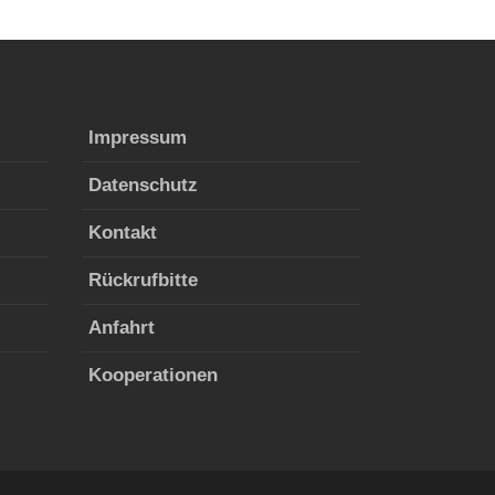
Impres­sum
Daten­schutz
Kon­takt
Rück­ruf­bitte
Anfahrt
Koop­er­a­tio­nen