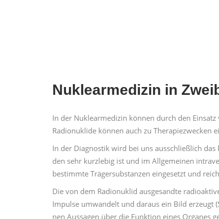
Nuk­learmedi­zin in Zwei
In der Nuk­learmedi­zin kön­nen durch den Ein­satz
Radionuk­lide kön­nen auch zu Ther­a­piezweck­en ein
In der Diag­nos­tik wird bei uns auss­chließlich da
den sehr kur­zlebig ist und im All­ge­meinen intra
bes­timmte Träger­sub­stanzen einge­set­zt und rei
Die von dem Radionuk­lid aus­ge­sandte radioak­tiv
Impulse umwan­delt und daraus ein Bild erzeugt (Szin
nen Aus­sagen über die Funk­tion eines Organes gem