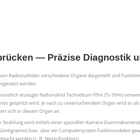
brück­en — Präzise Diag­nos­tik u
 von Radionuk­li­den ver­schiedene Organe dargestellt und Funk­tion
ge­set­zt wer­den.
s kün­stlich erzeugte Radionuk­lid Tech­netium-99m (Tc-99m) ver­wen­d
­venös gespritzt wird. Je nach zu unter­suchen­dem Organ wird es al
chert sich in diesem Organ an.
e Strahlung wird mit­tels ein­er speziellen Kam­era (Gam­makam­era
ti­gramm) bzw. über ein Com­put­er­sys­tem Funk­tions­dat­en gewin­nt
acht wer­den (z. B. Nieren­funk­tion).