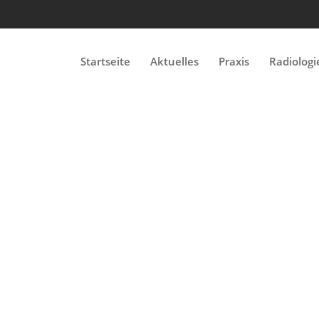
Start­seite
Aktuelles
Prax­is
Radi­olo­gi
Nuk­learmedi­zin