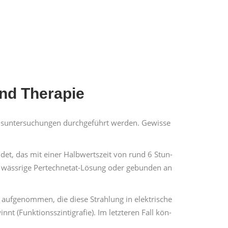
nd Ther­a­pie
­sun­ter­suchun­gen durchge­führt wer­den. Gewisse
et, das mit ein­er Halb­w­ert­szeit von rund 6 Stun­
s wäss­rige Pertech­ne­tat-Lösung oder gebun­den an
) aufgenom­men, die diese Strahlung in elek­trische
 (Funk­tion­ssz­inti­grafie). Im let­zteren Fall kön­