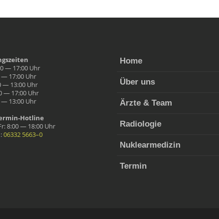
ngszeit­en
Home
00 — 17:00 Uhr
0 — 17:00 Uhr
Über uns
0 — 13:00 Uhr
0 — 17:00 Uhr
0 — 13:00 Uhr
Ärzte & Team
r­min-Hot­line
Radi­olo­gie
r: 8:00 — 18:00 Uhr
n:
06332 5663–0
Nuk­learmedi­zin
Ter­min