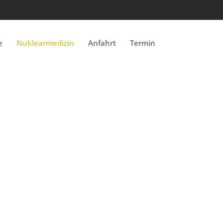
e
Nuk­learmedi­zin
Anfahrt
Ter­min