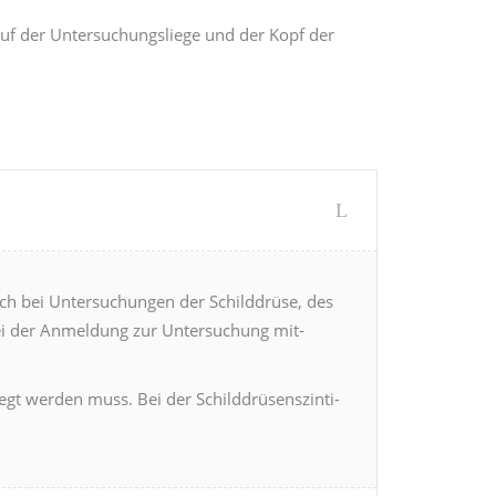
t auf der Unter­suchungsliege und der Kopf der
ich bei Unter­suchun­gen der Schild­drüse, des
ei der Anmel­dung zur Unter­suchung mit­
legt wer­den muss. Bei der Schild­drüsen­sz­inti­