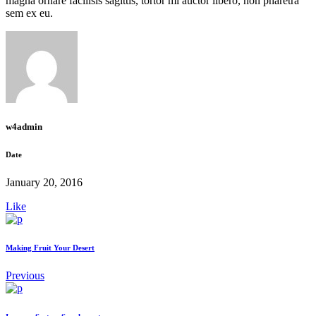
magna ornare facil­i­sis sagit­tis, tor­tor mi auc­tor libero, non phare­tra
sem ex eu.
w4admin
Date
January 20, 2016
Like
Mak­ing Fruit Your Desert
Previous