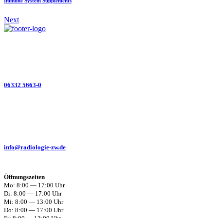
Immune Sys­tem Sup­ple­ments
Next
Schiller­straße 8 66482 Zweibrück­en
06332 5663-0
06332 5663–66
info@radiologie-zw.de
Öff­nungszeit­en
Mo: 8:00 — 17:00 Uhr
Di: 8:00 — 17:00 Uhr
Mi: 8:00 — 13:00 Uhr
Do: 8:00 — 17:00 Uhr