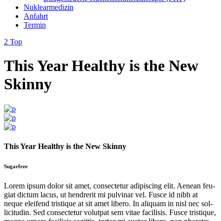
Nuk­learmedi­zin
Anfahrt
Ter­min
Top
This Year Healthy is the New
Skin­ny
This Year Healthy is the New Skin­ny
Sugarfree
Lorem ipsum dolor sit amet, con­secte­tur adip­isc­ing elit. Aenean feu­
giat dic­tum lacus, ut hen­drerit mi pul­v­inar vel. Fusce id nibh at
neque eleifend tris­tique at sit amet libero. In ali­quam in nisl nec sol­
lic­i­tudin. Sed con­secte­tur volut­pat sem vitae facil­i­sis. Fusce tris­tique,