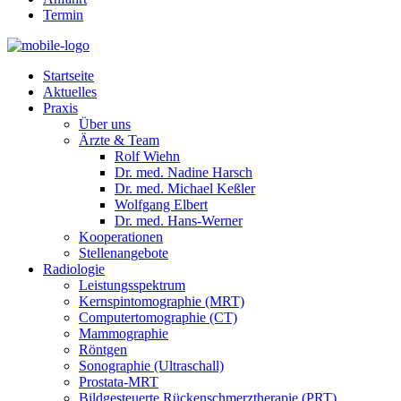
Ter­min
Start­seite
Aktuelles
Prax­is
Über uns
Ärzte & Team
Rolf Wiehn
Dr. med. Nadine Harsch
Dr. med. Michael Keßler
Wolf­gang Elbert
Dr. med. Hans-Wern­er
Koop­er­a­tio­nen
Stel­lenange­bote
Radi­olo­gie
Leis­tungsspek­trum
Kern­spin­to­mo­gra­phie (MRT)
Com­put­er­to­mo­gra­phie (CT)
Mam­mo­gra­phie
Rönt­gen
Sono­gra­phie (Ultra­schall)
Prosta­ta-MRT
Bildges­teuerte Rück­en­schmerzther­a­pie (PRT)