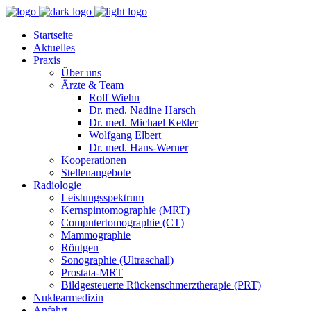
Start­seite
Aktuelles
Prax­is
Über uns
Ärzte & Team
Rolf Wiehn
Dr. med. Nadine Harsch
Dr. med. Michael Keßler
Wolf­gang Elbert
Dr. med. Hans-Wern­er
Koop­er­a­tio­nen
Stel­lenange­bote
Radi­olo­gie
Leis­tungsspek­trum
Kern­spin­to­mo­gra­phie (MRT)
Com­put­er­to­mo­gra­phie (CT)
Mam­mo­gra­phie
Rönt­gen
Sono­gra­phie (Ultra­schall)
Prosta­ta-MRT
Bildges­teuerte Rück­en­schmerzther­a­pie (PRT)
Nuk­learmedi­zin
Anfahrt