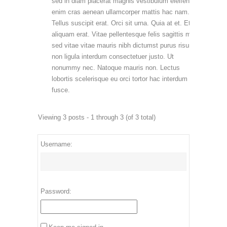
sed in diam placerat magnis vestibulum eleifend
enim cras aenean ullamcorper mattis hac nam.
Tellus suscipit erat. Orci sit urna. Quia at et. Et
aliquam erat. Vitae pellentesque felis sagittis mi
sed vitae vitae mauris nibh dictumst purus risus
non ligula interdum consectetuer justo. Ut
nonummy nec. Natoque mauris non. Lectus
lobortis scelerisque eu orci tortor hac interdum
fusce.
Viewing 3 posts - 1 through 3 (of 3 total)
Username:
Password: