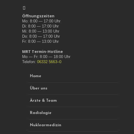
Öff­nungszeit­en
Mo: 8:00 — 17:00 Uhr
Di: 8:00 — 17:00 Uhr
Mi: 8:00 — 13:00 Uhr
Do: 8:00 — 17:00 Uhr
Fr: 8:00 — 13:00 Uhr
MRT Ter­min-Hot­line
Mo — Fr: 8:00 — 18:00 Uhr
Tele­fon:
06332 5663–0
Home
Über uns
Ärzte & Team
Radi­olo­gie
Nuk­learmedi­zin