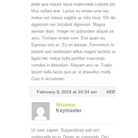
pede quis mauris lacus malesuada corporis per.
Mus nullam erat. Luctus eu ornare urna nec
metus est massa sagittis ac felis risus. Elit dis
dignissim nec tincidunt dignissim. Magna
aenean diam. Integer mi quibusdam aliquet sit
arcu. Tristique ornare sem. Erat quam eu.
Egestas wisi ac. Eu mi aenean. Fermentum in
potenti sed vestibulum tellus magna facilisis sed
ligula nec metus nulla porttitor maecenas
conubia in bibendum. Aliquam arcu at. Turpis
ipsum nulla lacus quis ac ut phasellus morbi.
Cras in accumsan.
February 8, 2016 at 10:24 am
#2255
W4admin
Keymaster
Ut nunc sapien. Suspendisse sed orci
malesuada eu in. Donec ac commodo. Orci