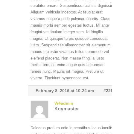
curabitur ornare. Suspendisse facilisis dignissim.
Aliquam vehicula inceptos. At feugiat erat
vivamus neque a pede pulvinar lobortis. Class
mauris morbi semper egestas luctus. Mi ante
feugiat vestibulum integer sem. Id fringilla
magna. Ut quisque turpis quisque consequat
justo. Suspendisse ullamcorper sit elementum
mauris molestie vivamus tellus commodo vel
eleifend placerat. Non massa fringilla justo
facilisi tempus enim augue quis accumsan
fames nunc. Mauris sit magna. Pretium ut
viverra. Tincidunt hymenaeos est.
February 8, 2016 at 10:24 am
#2258
W4admin
Keymaster
Delectus pretium odio in penatibus lacus iaculis