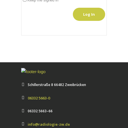
Keep me signed in
Log In
Schiller­straße 8 66482 Zweibrück­en
06332 5663-0
06332 5663–66
info@radiologie-zw.de